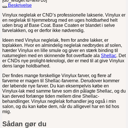
[do_widget id=text-16]
Beskrivelse
Vinylux neglelak er CND’s professionelle lakserie. Vinylux er
en neglelak til hjemmebrug med en uges holdbarhed helt
uden brug af Base Coat. Base Coaten er blandet i selve
farvelakken, og er derfor ikke nødvendig.
Ideen med Vinylux neglelak, frem for andre lakker, er
toplakken. Hvor en almindelig neglelak nedbrydes af solen,
hærder Vinylux en lille smule og giver en stærk binding til
naturneglen med en skinnende flot overflade ala
Shellac
. Det
er CNDs nye prolight-teknologi, der er med til at give Vinylux
dens lange holdbarhed.
Der findes mange forskellige Vinylux farver, og flere af
farverne er magen til Shellac-farverne. Derudover kommer
der løbende nye farver. Du kan eksempelvis købe en
Vinylux-lak med samme farve som din pålagte Shellac, og du
kan derved forlænge tiden mellem dine Shellac-
behandlinger. Vinylux neglelak forhandler jeg også i min
salon, og du kan købe dem, når du alligevel har en tid hos
mig.
Sådan gør du