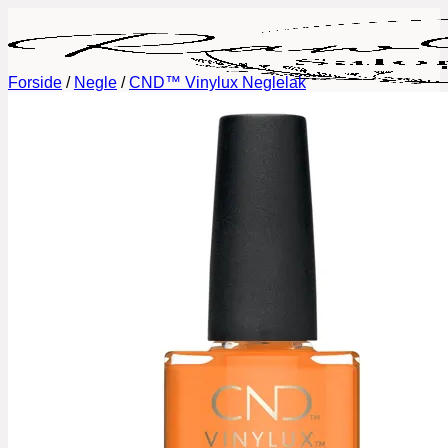
Fortsæt
til
indhold
Forside
/
Negle
/
CND™ Vinylux Neglelak
Book tid
Behandlinger
Permanent Makeup
Fineline tatoveringer
Lash Lift og Brow Lamination
Eyelash Extensions
Vipper og Bryn Styling
Negle
Galleri
Priser
Gavekort
Om mig