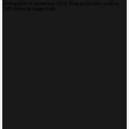
åbningstider til september 2026. Ring gerne eller send en
SMS inden du kigger forbi.