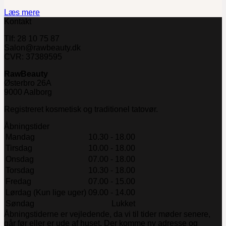
Læs mere
Kontakt
Tlf: 28 10 75 87
Salon@rawbeauty.dk
CVR: 37389595
RawBeauty
Østerbro 26A
9000 Aalborg
Registreret kosmetisk og traditionel tatovør.
Åbningstider
Mandag
10.30 - 18.00
Tirsdag
10.00 - 18.00
Onsdag
07.00 - 18.00
Torsdag
10.30 - 18.00
Fredag
07.00 - 15.00
Lørdag (Kun lige uger)
09.00 - 14.00
Søndag
Lukket
Åbningstiderne er vejledende, da vi til tider møder senere,
går før eller er ude af huset. Der komme ny adresse og