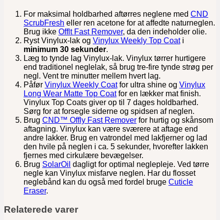
For maksimal holdbarhed aftørres neglene med
CND
ScrubFresh
eller ren acetone for at affedte naturneglen.
Brug ikke
Offlt Fast Remover
, da den indeholder olie.
Ryst Vinylux-lak og
Vinylux Weekly Top Coat
i
minimum 30 sekunder
.
Læg to tynde lag Vinylux-lak. Vinylux tørrer hurtigere
end traditionel neglelak, så brug tre-fire tynde strøg per
negl. Vent tre minutter mellem hvert lag.
Påfør
Vinylux Weekly Coat
for ultra shine og
Vinylux
Long Wear Matte Top Coat
for en lækker mat finish.
Vinylux Top Coats giver op til 7 dages holdbarhed.
Sørg for at forsegle siderne og spidsen af neglen.
Brug
CND™ Offly Fast Remover
for hurtig og skånsom
aftagning. Vinylux kan være sværere at aftage end
andre lakker. Brug en vatrondel med lakfjerner og lad
den hvile på neglen i ca. 5 sekunder, hvorefter lakken
fjernes med cirkulære bevægelser.
Brug
SolarOil
dagligt for optimal neglepleje. Ved tørre
negle kan Vinylux misfarve neglen. Har du flosset
neglebånd kan du også med fordel bruge
Cuticle
Eraser
.
Relaterede varer