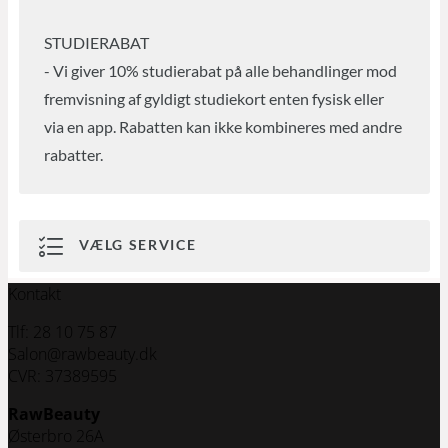
Kontakt
Tlf: 28 10 75 87
Salon@rawbeauty.dk
CVR: 37389595
RawBeauty
Østerbro 26A