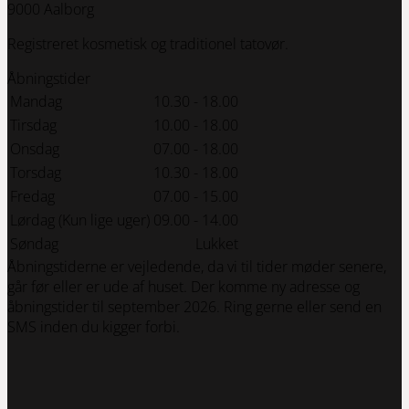
9000 Aalborg
Registreret kosmetisk og traditionel tatovør.
Åbningstider
Mandag
10.30 - 18.00
Tirsdag
10.00 - 18.00
Onsdag
07.00 - 18.00
Torsdag
10.30 - 18.00
Fredag
07.00 - 15.00
Lørdag (Kun lige uger)
09.00 - 14.00
Søndag
Lukket
Åbningstiderne er vejledende, da vi til tider møder senere,
går før eller er ude af huset. Der komme ny adresse og
åbningstider til september 2026. Ring gerne eller send en
SMS inden du kigger forbi.