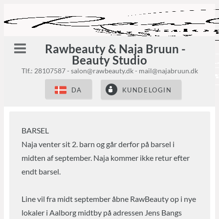
Fortsæt
til
indhold
Book tid
Behandlinger
Permanent Makeup
Fineline tatoveringer
Lash Lift og Brow Lamination
Eyelash Extensions
Vipper og Bryn Styling
Negle
Galleri