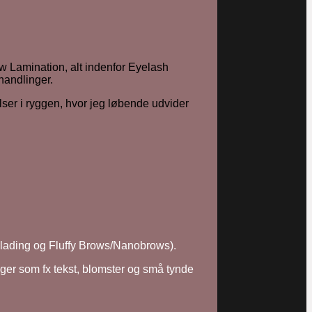
ow Lamination, alt indenfor Eyelash
handlinger.
lser i ryggen, hvor jeg løbende udvider
oblading og Fluffy Brows/Nanobrows).
nger som fx tekst, blomster og små tynde