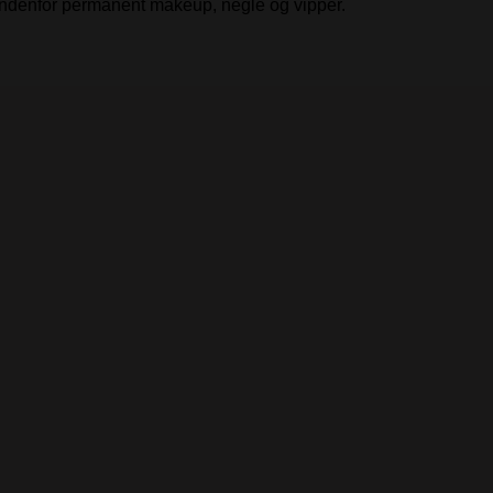
r indenfor permanent makeup, negle og vipper.