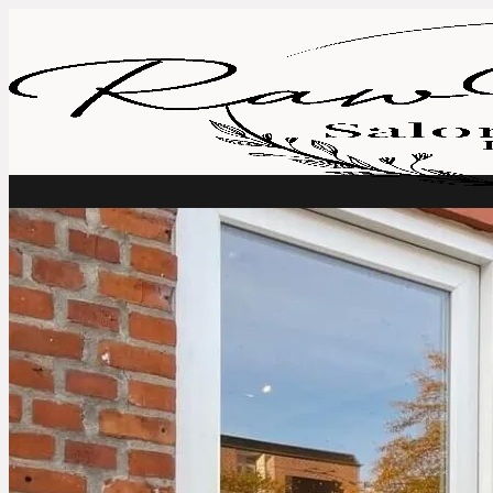
Fortsæt
til
indhold
Book tid
Behandlinger