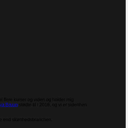
l flere kurser og viden og holder mig
ja Bruun
stødte til i 2016, og vi er sidenhen
eje end skønhedsbranchen.