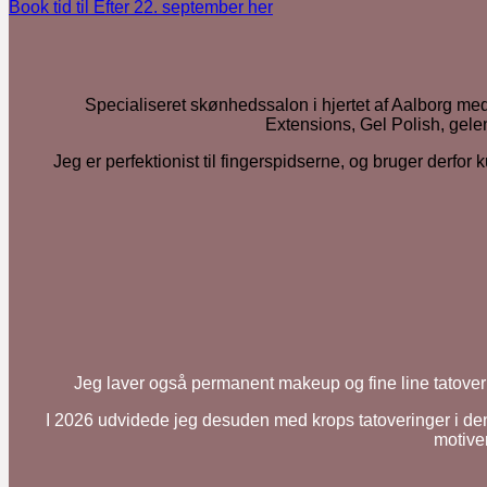
Book tid til Efter 22. september her
Specialiseret skønhedssalon i hjertet af Aalborg med
Extensions, Gel Polish, gele
Jeg er perfektionist til fingerspidserne, og bruger derf
Jeg laver også permanent makeup og fine line tatover
I 2026 udvidede jeg desuden med krops tatoveringer i den t
motive