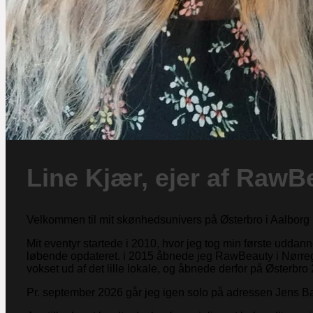
Line Kjær, ejer af RawB
Velkommen til mit skønhedsunivers på Østerbro i Aalborg 
Mit eventyr startede i 2010, hvor jeg tog min første udda
løbende opdateret. i 2015 åbnede jeg RawBeauty i Nørregad
vokset ud af det lille lokale, og åbnede derfor på Østerb
Pr. september 2026 går jeg igen solo på adressen Jens B