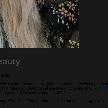
eauty
midtby.
nnelse i skønhedsbranchen – jeg har siden hen udvidet med en de
e i gågaden i Aalborg i et lille hyggeligt lokale på 60 kvm.
Na
ro 26a på hele 125 kvm i september 2024.
angs Gade 7 st, 9000 Aalborg, da Naja har valgt at søge nye v