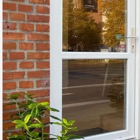
Permanent Makeup
Fineline tatoveringer
Lash Lift og Brow Lamination
Eyelash Extensions
Vipper og Bryn Styling
Negle
Galleri
Priser
Gavekort
Om mig
Kontakt