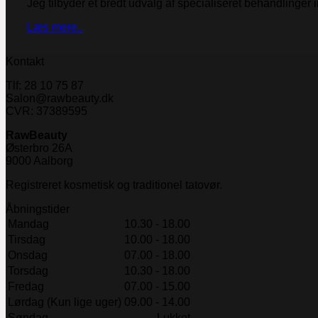
Jeg tilbyder et bredt udvalg af specialiseret behandlinge
Læs mere..
Kontakt
Tlf: 28 10 75 87
Salon@rawbeauty.dk
CVR: 37389595
RawBeauty
Østerbro 26A
9000 Aalborg
Registreret kosmetisk og traditionel tatovør.
Åbningstider
Mandag
10.30 - 18.00
Tirsdag
10.00 - 18.00
Onsdag
07.00 - 18.00
Torsdag
10.30 - 18.00
Fredag
07.00 - 15.00
Lørdag (Kun lige uger)
09.00 - 14.00
Søndag
Lukket