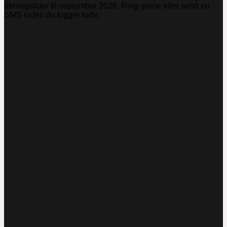
åbningstider til september 2026. Ring gerne eller send en
SMS inden du kigger forbi.