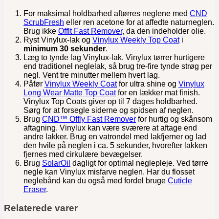
For maksimal holdbarhed aftørres neglene med
CND
ScrubFresh
eller ren acetone for at affedte naturneglen.
Brug ikke
Offlt Fast Remover
, da den indeholder olie.
Ryst Vinylux-lak og
Vinylux Weekly Top Coat
i
minimum 30 sekunder
.
Læg to tynde lag Vinylux-lak. Vinylux tørrer hurtigere
end traditionel neglelak, så brug tre-fire tynde strøg per
negl. Vent tre minutter mellem hvert lag.
Påfør
Vinylux Weekly Coat
for ultra shine og
Vinylux
Long Wear Matte Top Coat
for en lækker mat finish.
Vinylux Top Coats giver op til 7 dages holdbarhed.
Sørg for at forsegle siderne og spidsen af neglen.
Brug
CND™ Offly Fast Remover
for hurtig og skånsom
aftagning. Vinylux kan være sværere at aftage end
andre lakker. Brug en vatrondel med lakfjerner og lad
den hvile på neglen i ca. 5 sekunder, hvorefter lakken
fjernes med cirkulære bevægelser.
Brug
SolarOil
dagligt for optimal neglepleje. Ved tørre
negle kan Vinylux misfarve neglen. Har du flosset
neglebånd kan du også med fordel bruge
Cuticle
Eraser
.
Relaterede varer