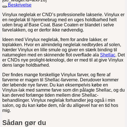
Beskrivelse
Vinylux neglelak er CND’s professionelle lakserie. Vinylux er
en neglelak til hjemmebrug med en uges holdbarhed helt
uden brug af Base Coat. Base Coaten er blandet i selve
farvelakken, og er derfor ikke nødvendig.
Ideen med Vinylux neglelak, frem for andre lakker, er
toplakken. Hvor en almindelig neglelak nedbrydes af solen,
hærder Vinylux en lille smule og giver en stærk binding til
naturneglen med en skinnende flot overflade ala
Shellac
. Det
er CNDs nye prolight-teknologi, der er med til at give Vinylux
dens lange holdbarhed.
Der findes mange forskellige Vinylux farver, og flere af
farverne er magen til Shellac-farverne. Derudover kommer
der løbende nye farver. Du kan eksempelvis købe en
Vinylux-lak med samme farve som din pålagte Shellac, og du
kan derved forlænge tiden mellem dine Shellac-
behandlinger. Vinylux neglelak forhandler jeg også i min
salon, og du kan købe dem, når du alligevel har en tid hos
mig.
Sådan gør du