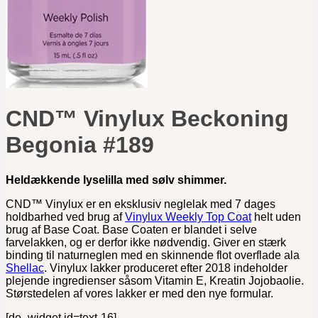
Kontakt
CND™ Vinylux Beckoning
Begonia #189
Heldækkende lyselilla med sølv shimmer.
CND™ Vinylux er en eksklusiv neglelak med 7 dages
holdbarhed ved brug af
Vinylux Weekly Top Coat
helt uden
brug af Base Coat. Base Coaten er blandet i selve
farvelakken, og er derfor ikke nødvendig. Giver en stærk
binding til naturneglen med en skinnende flot overflade ala
Shellac
. Vinylux lakker produceret efter 2018 indeholder
plejende ingredienser såsom Vitamin E, Kreatin Jojobaolie.
Størstedelen af vores lakker er med den nye formular.
[do_widget id=text-16]