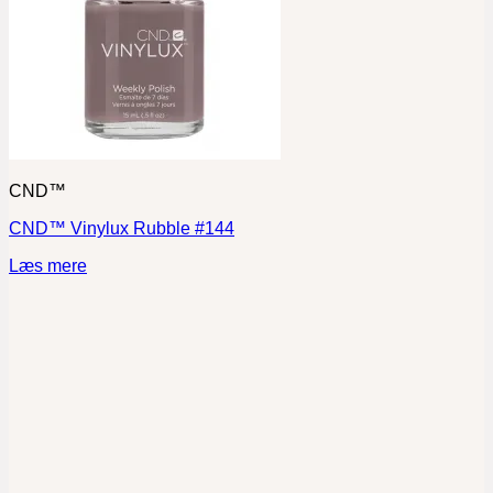
CND™
CND™ Vinylux Rubble #144
Læs mere