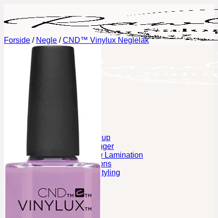
Fortsæt
til
indhold
Forside
/
Negle
/
CND™ Vinylux Neglelak
Book tid
Behandlinger
Permanent Makeup
Fineline tatoveringer
Lash Lift og Brow Lamination
Eyelash Extensions
Vipper og Bryn Styling
Negle
Galleri
Priser
Gavekort
Om mig