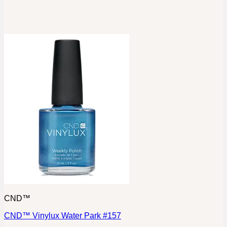
CND™
CND™ Vinylux Water Park #157