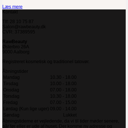
Læs mere
Kontakt
Tlf: 28 10 75 87
Salon@rawbeauty.dk
CVR: 37389595
RawBeauty
Østerbro 26A
9000 Aalborg
Registreret kosmetisk og traditionel tatovør.
Åbningstider
Mandag
10.30 - 18.00
Tirsdag
10.00 - 18.00
Onsdag
07.00 - 18.00
Torsdag
10.30 - 18.00
Fredag
07.00 - 15.00
Lørdag (Kun lige uger)
09.00 - 14.00
Søndag
Lukket
Åbningstiderne er vejledende, da vi til tider møder senere,
går før eller er ude af huset. Der komme ny adresse og