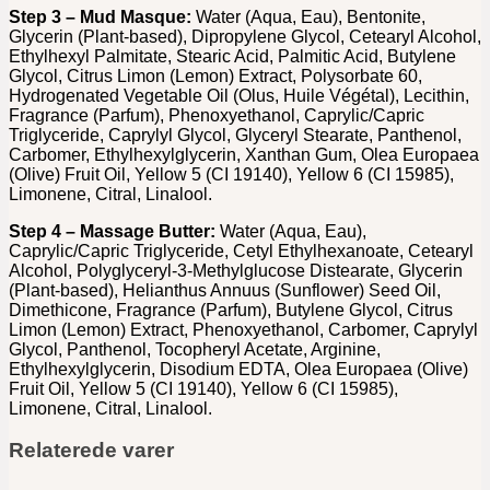
Step 3 – Mud Masque:
Water (Aqua, Eau), Bentonite,
Glycerin (Plant-based), Dipropylene Glycol, Cetearyl Alcohol,
Ethylhexyl Palmitate, Stearic Acid, Palmitic Acid, Butylene
Glycol, Citrus Limon (Lemon) Extract, Polysorbate 60,
Hydrogenated Vegetable Oil (Olus, Huile Végétal), Lecithin,
Fragrance (Parfum), Phenoxyethanol, Caprylic/Capric
Triglyceride, Caprylyl Glycol, Glyceryl Stearate, Panthenol,
Carbomer, Ethylhexylglycerin, Xanthan Gum, Olea Europaea
(Olive) Fruit Oil, Yellow 5 (CI 19140), Yellow 6 (CI 15985),
Limonene, Citral, Linalool.
Step 4 – Massage Butter:
Water (Aqua, Eau),
Caprylic/Capric Triglyceride, Cetyl Ethylhexanoate, Cetearyl
Alcohol, Polyglyceryl-3-Methylglucose Distearate, Glycerin
(Plant-based), Helianthus Annuus (Sunflower) Seed Oil,
Dimethicone, Fragrance (Parfum), Butylene Glycol, Citrus
Limon (Lemon) Extract, Phenoxyethanol, Carbomer, Caprylyl
Glycol, Panthenol, Tocopheryl Acetate, Arginine,
Ethylhexylglycerin, Disodium EDTA, Olea Europaea (Olive)
Fruit Oil, Yellow 5 (CI 19140), Yellow 6 (CI 15985),
Limonene, Citral, Linalool.
Relaterede varer