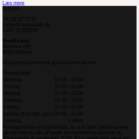
Læs mere
Kontakt
Tlf: 28 10 75 87
Salon@rawbeauty.dk
CVR: 37389595
RawBeauty
Østerbro 26A
9000 Aalborg
Registreret kosmetisk og traditionel tatovør.
Åbningstider
Mandag
10.30 - 18.00
Tirsdag
10.00 - 18.00
Onsdag
07.00 - 18.00
Torsdag
10.30 - 18.00
Fredag
07.00 - 15.00
Lørdag (Kun lige uger)
09.00 - 14.00
Søndag
Lukket
Åbningstiderne er vejledende, da vi til tider møder senere,
går før eller er ude af huset. Der komme ny adresse og
åbningstider til september 2026. Ring gerne eller send en