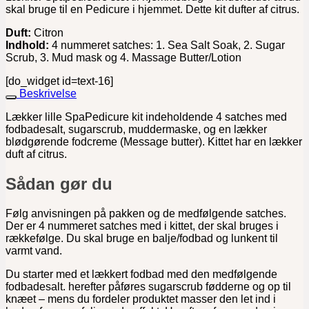
skal bruge til en Pedicure i hjemmet. Dette kit dufter af citrus.
Duft:
Citron
Indhold:
4 nummeret satches: 1. Sea Salt Soak, 2. Sugar
Scrub, 3. Mud mask og 4. Massage Butter/Lotion
[do_widget id=text-16]
Beskrivelse
Lækker lille SpaPedicure kit indeholdende 4 satches med
fodbadesalt, sugarscrub, muddermaske, og en lækker
blødgørende fodcreme (Message butter). Kittet har en lækker
duft af citrus.
Sådan gør du
Følg anvisningen på pakken og de medfølgende satches.
Der er 4 nummeret satches med i kittet, der skal bruges i
rækkefølge. Du skal bruge en balje/fodbad og lunkent til
varmt vand.
Du starter med et lækkert fodbad med den medfølgende
fodbadesalt. herefter påføres sugarscrub fødderne og op til
knæet – mens du fordeler produktet masser den let ind i