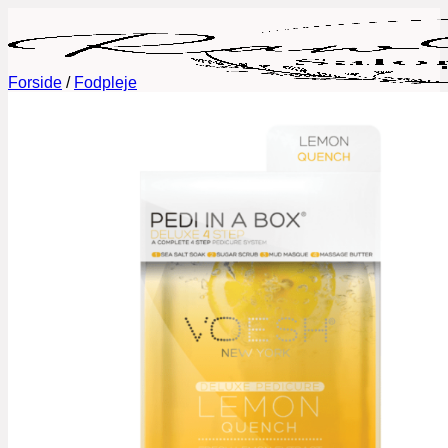
Fortsæt
til
indhold
Forside
/
Fodpleje
Book tid
Behandlinger
Permanent Makeup
Fineline tatoveringer
Lash Lift og Brow Lamination
Eyelash Extensions
Vipper og Bryn Styling
Negle
Galleri
Priser
Gavekort
Om mig