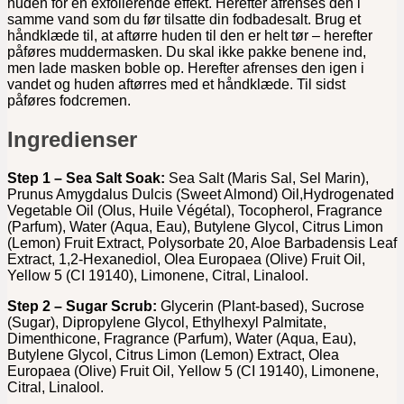
huden for en exfolierende effekt. Herefter afrenses den i
samme vand som du før tilsatte din fodbadesalt. Brug et
håndklæde til, at aftørre huden til den er helt tør – herefter
påføres muddermasken. Du skal ikke pakke benene ind,
men lade masken boble op. Herefter afrenses den igen i
vandet og huden aftørres med et håndklæde. Til sidst
påføres fodcremen.
Ingredienser
Step 1 – Sea Salt Soak:
Sea Salt (Maris Sal, Sel Marin),
Prunus Amygdalus Dulcis (Sweet Almond) Oil,Hydrogenated
Vegetable Oil (Olus, Huile Végétal), Tocopherol, Fragrance
(Parfum), Water (Aqua, Eau), Butylene Glycol, Citrus Limon
(Lemon) Fruit Extract, Polysorbate 20, Aloe Barbadensis Leaf
Extract, 1,2-Hexanediol, Olea Europaea (Olive) Fruit Oil,
Yellow 5 (CI 19140), Limonene, Citral, Linalool.
Step 2 – Sugar Scrub:
Glycerin (Plant-based), Sucrose
(Sugar), Dipropylene Glycol, Ethylhexyl Palmitate,
Dimenthicone, Fragrance (Parfum), Water (Aqua, Eau),
Butylene Glycol, Citrus Limon (Lemon) Extract, Olea
Europaea (Olive) Fruit Oil, Yellow 5 (CI 19140), Limonene,
Citral, Linalool.