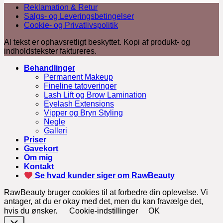
Reklamation & Retur
Salgs- og Leveringsbetingelser
Cookie- og Privatlivspolitik
Al tekst er ophavsretligt beskyttet. Kopi af produkt- og
indholdstekster faktureres.
Behandlinger
Permanent Makeup
Fineline tatoveringer
Lash Lift og Brow Lamination
Eyelash Extensions
Vipper og Bryn Styling
Negle
Galleri
Priser
Gavekort
Om mig
Kontakt
Se hvad kunder siger om RawBeauty
RawBeauty bruger cookies til at forbedre din oplevelse. Vi
antager, at du er okay med det, men du kan fravælge det,
hvis du ønsker.
Cookie-indstillinger
OK