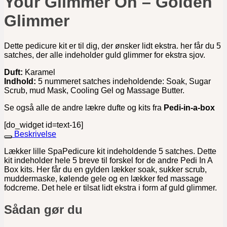
Your Glimmer On – Golden
Glimmer
Dette pedicure kit er til dig, der ønsker lidt ekstra. her får du 5
satches, der alle indeholder guld glimmer for ekstra sjov.
Duft:
Karamel
Indhold:
5 nummeret satches indeholdende: Soak, Sugar
Scrub, mud Mask, Cooling Gel og Massage Butter.
Se også alle de andre lækre dufte og kits fra
Pedi-in-a-box
[do_widget id=text-16]
Beskrivelse
Lækker lille SpaPedicure kit indeholdende 5 satches. Dette
kit indeholder hele 5 breve til forskel for de andre Pedi In A
Box kits. Her får du en gylden lækker soak, sukker scrub,
muddermaske, kølende gele og en lækker fed massage
fodcreme. Det hele er tilsat lidt ekstra i form af guld glimmer.
Sådan gør du