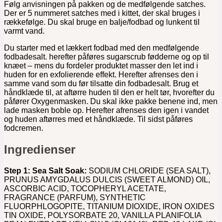
Følg anvisningen på pakken og de medfølgende satches.
Der er 5 nummeret satches med i kittet, der skal bruges i
rækkefølge. Du skal bruge en balje/fodbad og lunkent til
varmt vand.
Du starter med et lækkert fodbad med den medfølgende
fodbadesalt. herefter påføres sugarscrub fødderne og op til
knæet – mens du fordeler produktet masser den let ind i
huden for en exfolierende effekt. Herefter afrenses den i
samme vand som du før tilsatte din fodbadesalt. Brug et
håndklæde til, at aftørre huden til den er helt tør, hvorefter du
påfører Oxygenmasken. Du skal ikke pakke benene ind, men
lade masken boble op. Herefter afrenses den igen i vandet
og huden aftørres med et håndklæde. Til sidst påføres
fodcremen.
Ingredienser
Step 1: Sea Salt Soak:
SODIUM CHLORIDE (SEA SALT),
PRUNUS AMYGDALUS DULCIS (SWEET ALMOND) OIL,
ASCORBIC ACID, TOCOPHERYL ACETATE,
FRAGRANCE (PARFUM), SYNTHETIC
FLUORPHLOGOPITE, TITANIUM DIOXIDE, IRON OXIDES
TIN OXIDE, POLYSORBATE 20, VANILLA PLANIFOLIA