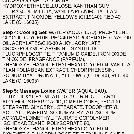
CROSSPOLYMER, ARGININE,
HYDROXYETHYLCELLULOSE, XANTHAN GUM,
TETRASODIUM EDTA, VANILLA PLANIFOLIA BEAN
EXTRACT, TIN OXIDE, YELLOW 5 (Cl 19140), RED 40
LAKE (CI 16035)
Step 4: Cooling Gel:
WATER (AQUA, EAU), PROPYLENE
GLYCOL, GLYCERIN, PEG-40 HYDROGENATED CASTOR
OIL, ACRYLATES/C10-30 ALKYL ACRYLATE
CROSSPOLYMER, ARGININE, SYNTHETIC
FLUORPHLOGOPITE, TITANIUM DIOXIDE, IRON OXIDE,
TIN OXIDE, FRAGRANCE (PARFUM),
PHENOXYETHANOL, ETHYLHEXYLGLYCERIN, VANILLA
PLANIFOLIA BEAN EXTRACT, CHLORPHENESIN,
SODIUM HYALURONATE, YELLOW 5 (CI 19140), RED 40
LAKE (CI 16035)
Step 5: Massage Lotion :
WATER (AQUA, EAU),
ETHYLHEXYL PALMITATE, GLYCERIN, CETEARYL
ALCOHOL, STEARIC ACID, DIMETHICONE, PEG-100
STEARATE, GLYCERYL STEARATE, TOCOPHERYL
ACETATE, PARFUM, SODIUM ACRYLATE/SODIUM
ACRYLOYLDIMETHYL, TAURATE COPOLYMER,
ISOHEXADECANE, POLYSORBATE 80,
PHENOXYETHANOL, ETHYLHEXYLGLYCERIN,