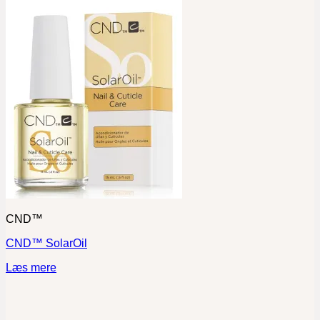
CND™
CND™ SolarOil
Læs mere