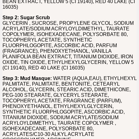
BEAN EXTRACT, YELLOW 5 (CI 19140), RED 40 LAKE (CI
16035)
Step 2: Sugar Scrub
GLYCERIN , SUCROSE, PROPYLENE GLYCOL, SODIUM
ACRYLATE/SODIUM ACRYLOYLDIMETHYL, TAURATE
COPOLYMER, ISOHEXADECANE, POLYSORBATE 80,
TOCOPHERYL ACETATE, SYNTHETIC
FLUORPHLOGOPITE, ASCORBIC ACID, PARFUM
(FRAGRANCE), PHENOXYETHANOL, VANILLA
PLANIFOLIA BEAN EXTRACT, TITANIUM DIOXIDE, IRON
OXIDE, TIN OXIDE, ETHYLHEXYLGLYCERIN, YELLOW 5
(CI 19140), RED 40 LAKE (CI 16035)
Step 3: Mud Masque:
WATER (AQUA,EAU), ETHYLHEXYL
PALMITATE, PALMITATE, BENTONITE, CETEARYL
ALCOHOL, GLYCERIN, STEARIC ACID, DIMETHICONE,
PEG-100 STEARATE, GLYCERYL STEARATE,
TOCOPHERYL ACETATE, FRAGRANCE (PARFUM),
PHENOXYETHANOL, ETHYLHEXYLGLYCERIN,
SYNTHETIC FLUORPHLOGOPITE, ASCORBIC ACID,
TITANIUM DIOXIDE, SODIUM ACRYLATE/SODIUM
ACRYLOYLDIMETHYL, TAURATE COPOLYMER ,
ISOHEXADECANE, POLYSORBATE 80,
ACRYLATES/C10-30 ALKYL ACRYLATE