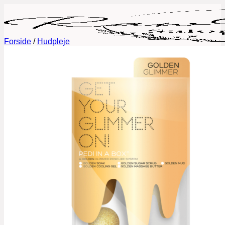
Fortsæt
til
indhold
Forside
/
Hudpleje
Book tid
Behandlinger
Permanent Makeup
Fineline tatoveringer
Lash Lift og Brow Lamination
Eyelash Extensions
Vipper og Bryn Styling
Negle
Galleri
Priser
Gavekort
Om mig