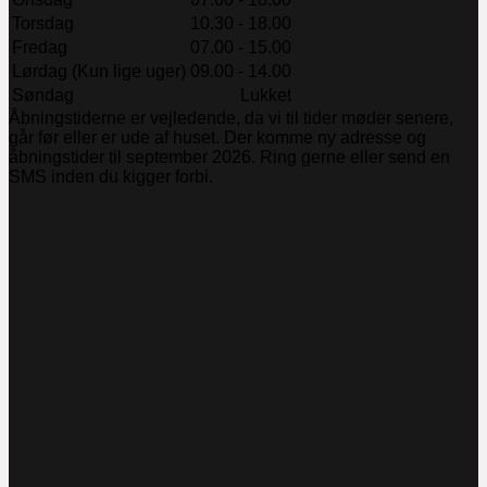
Torsdag
10.30 - 18.00
Fredag
07.00 - 15.00
Lørdag (Kun lige uger)
09.00 - 14.00
Søndag
Lukket
Åbningstiderne er vejledende, da vi til tider møder senere,
går før eller er ude af huset. Der komme ny adresse og
åbningstider til september 2026. Ring gerne eller send en
SMS inden du kigger forbi.