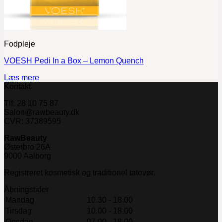
Fodpleje
VOESH Pedi In a Box – Lemon Quench
Læs mere
Kontakt
Tlf: 28 10 75 87
Salon@rawbeauty.dk
CVR: 37389595
RawBeauty
Østerbro 26A
9000 Aalborg
Registreret kosmetisk og traditionel tatovør.
Åbningstider
Mandag
10.30 - 18.00
Tirsdag
10.00 - 18.00
Onsdag
07.00 - 18.00