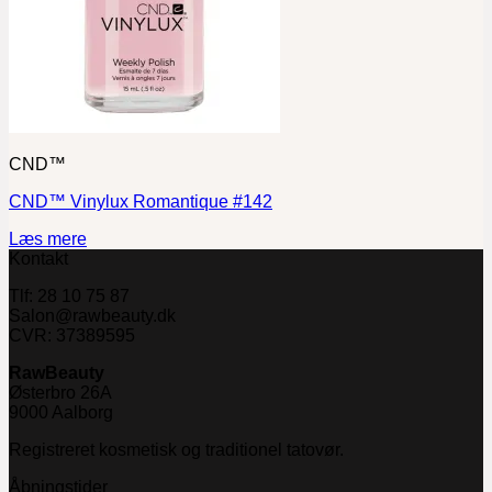
CND™
CND™ Vinylux Romantique #142
Læs mere
Kontakt
Tlf: 28 10 75 87
Salon@rawbeauty.dk
CVR: 37389595
RawBeauty
Østerbro 26A
9000 Aalborg
Registreret kosmetisk og traditionel tatovør.
Åbningstider