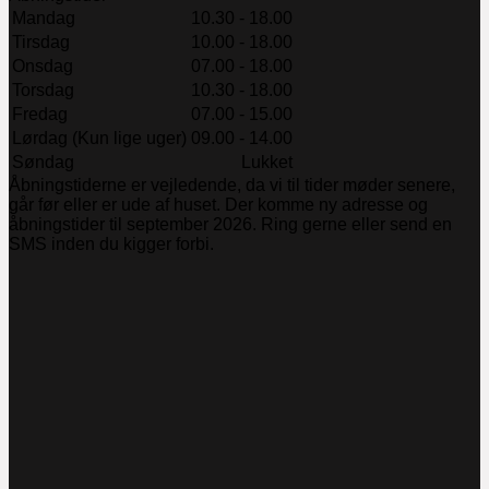
Mandag
10.30 - 18.00
Tirsdag
10.00 - 18.00
Onsdag
07.00 - 18.00
Torsdag
10.30 - 18.00
Fredag
07.00 - 15.00
Lørdag (Kun lige uger)
09.00 - 14.00
Søndag
Lukket
Åbningstiderne er vejledende, da vi til tider møder senere,
går før eller er ude af huset. Der komme ny adresse og
åbningstider til september 2026. Ring gerne eller send en
SMS inden du kigger forbi.