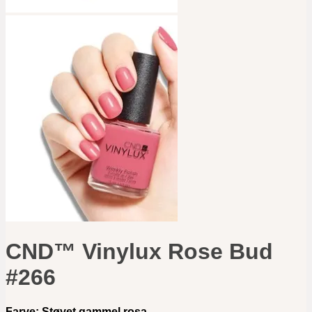
CND™ Vinylux Rose Bud
#266
Farve: Støvet gammel rosa.