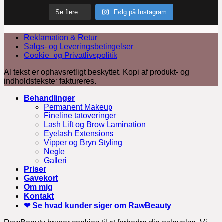
Se flere...
Følg på Instagram
Reklamation & Retur
Salgs- og Leveringsbetingelser
Cookie- og Privatlivspolitik
Al tekst er ophavsretligt beskyttet. Kopi af produkt- og
indholdstekster faktureres.
Behandlinger
Permanent Makeup
Fineline tatoveringer
Lash Lift og Brow Lamination
Eyelash Extensions
Vipper og Bryn Styling
Negle
Galleri
Priser
Gavekort
Om mig
Kontakt
❤ Se hvad kunder siger om RawBeauty