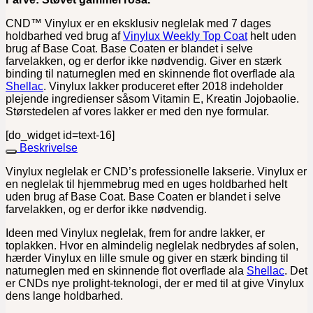
CND™ Vinylux er en eksklusiv neglelak med 7 dages
holdbarhed ved brug af
Vinylux Weekly Top Coat
helt uden
brug af Base Coat. Base Coaten er blandet i selve
farvelakken, og er derfor ikke nødvendig. Giver en stærk
binding til naturneglen med en skinnende flot overflade ala
Shellac
. Vinylux lakker produceret efter 2018 indeholder
plejende ingredienser såsom Vitamin E, Kreatin Jojobaolie.
Størstedelen af vores lakker er med den nye formular.
[do_widget id=text-16]
Beskrivelse
Vinylux neglelak er CND’s professionelle lakserie. Vinylux er
en neglelak til hjemmebrug med en uges holdbarhed helt
uden brug af Base Coat. Base Coaten er blandet i selve
farvelakken, og er derfor ikke nødvendig.
Ideen med Vinylux neglelak, frem for andre lakker, er
toplakken. Hvor en almindelig neglelak nedbrydes af solen,
hærder Vinylux en lille smule og giver en stærk binding til
naturneglen med en skinnende flot overflade ala
Shellac
. Det
er CNDs nye prolight-teknologi, der er med til at give Vinylux
dens lange holdbarhed.