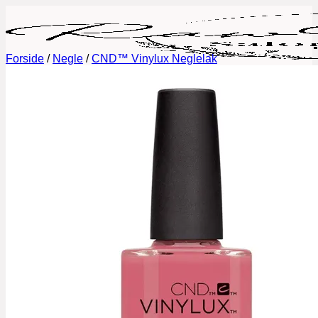
Fortsæt
til
indhold
Forside
/
Negle
/
CND™ Vinylux Neglelak
Book tid
Behandlinger
Permanent Makeup
Fineline tatoveringer
Lash Lift og Brow Lamination
Eyelash Extensions
Vipper og Bryn Styling
Negle
Galleri
Priser
Gavekort
Om mig