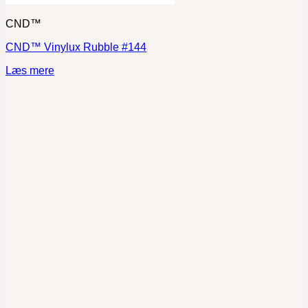
CND™
CND™ Vinylux Rubble #144
Læs mere