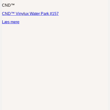
CND™
CND™ Vinylux Water Park #157
Læs mere