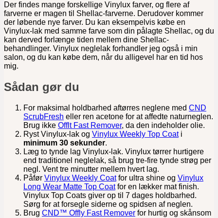
Der findes mange forskellige Vinylux farver, og flere af
farverne er magen til Shellac-farverne. Derudover kommer
der løbende nye farver. Du kan eksempelvis købe en
Vinylux-lak med samme farve som din pålagte Shellac, og du
kan derved forlænge tiden mellem dine Shellac-
behandlinger. Vinylux neglelak forhandler jeg også i min
salon, og du kan købe dem, når du alligevel har en tid hos
mig.
Sådan gør du
For maksimal holdbarhed aftørres neglene med
CND
ScrubFresh
eller ren acetone for at affedte naturneglen.
Brug ikke
Offlt Fast Remover
, da den indeholder olie.
Ryst Vinylux-lak og
Vinylux Weekly Top Coat
i
minimum 30 sekunder
.
Læg to tynde lag Vinylux-lak. Vinylux tørrer hurtigere
end traditionel neglelak, så brug tre-fire tynde strøg per
negl. Vent tre minutter mellem hvert lag.
Påfør
Vinylux Weekly Coat
for ultra shine og
Vinylux
Long Wear Matte Top Coat
for en lækker mat finish.
Vinylux Top Coats giver op til 7 dages holdbarhed.
Sørg for at forsegle siderne og spidsen af neglen.
Brug
CND™ Offly Fast Remover
for hurtig og skånsom