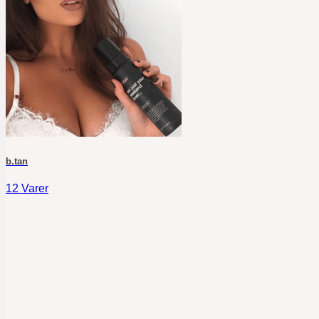
b.tan
12 Varer