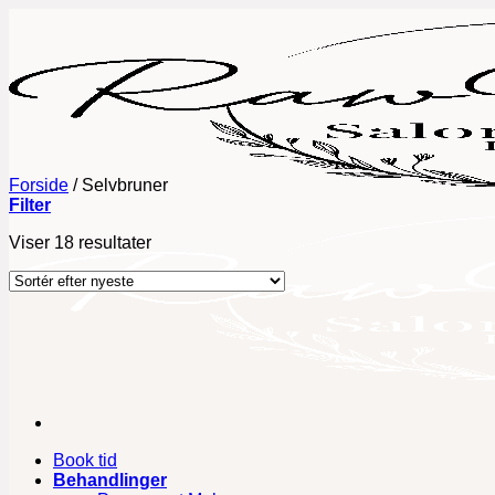
Fortsæt
til
indhold
Forside
/
Selvbruner
Filter
Sorteret
Viser 18 resultater
efter
seneste
Book tid
Behandlinger