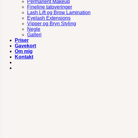
Permanent Makeup
Fineline tatoveringer
Lash Lift og Brow Lamination
Eyelash Extensions
Vipper og Bryn Styling
Negle
Galleri
Priser
Gavekort
Om mig
Kontakt