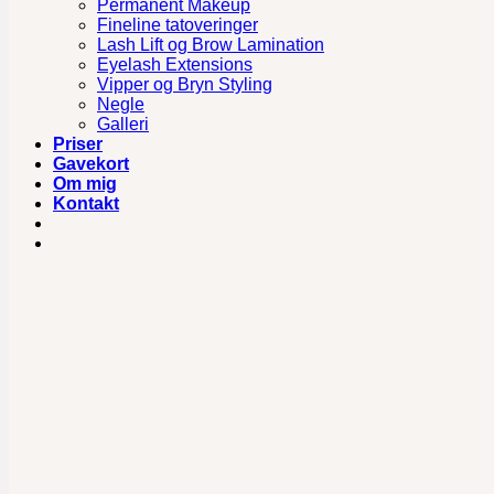
Permanent Makeup
Fineline tatoveringer
Lash Lift og Brow Lamination
Eyelash Extensions
Vipper og Bryn Styling
Negle
Galleri
Priser
Gavekort
Om mig
Kontakt