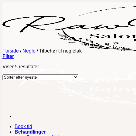
Fortsæt
til
indhold
Forside
/
Negle
/
Tilbehør til neglelak
Filter
Sorteret
Viser 5 resultater
efter
seneste
Book tid
Behandlinger