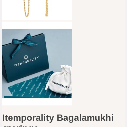
Itemporality Bagalamukhi