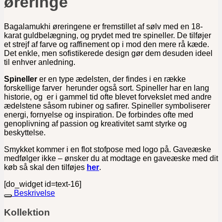
øreringe
Bagalamukhi øreringene er fremstillet af sølv med en 18-
karat guldbelægning, og prydet med tre spineller. De tilføjer
et strejf af farve og raffinement op i mod den mere rå kæde.
Det enkle, men sofistikerede design gør dem desuden ideel
til enhver anledning.
Spineller
er en type ædelsten, der findes i en række
forskellige farver herunder også sort. Spineller har en lang
historie, og er i gammel tid ofte blevet forvekslet med andre
ædelstene såsom rubiner og safirer. Spineller symboliserer
energi, fornyelse og inspiration. De forbindes ofte med
genoplivning af passion og kreativitet samt styrke og
beskyttelse.
Smykket kommer i en flot stofpose med logo på. Gaveæske
medfølger ikke – ønsker du at modtage en gaveæske med dit
køb så skal den tilføjes
her
.
[do_widget id=text-16]
Beskrivelse
Kollektion