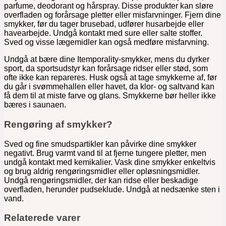
parfume, deodorant og hårspray. Disse produkter kan sløre
overfladen og forårsage pletter eller misfarvninger. Fjern dine
smykker, før du tager brusebad, udfører husarbejde eller
havearbejde. Undgå kontakt med sure eller salte stoffer.
Sved og visse lægemidler kan også medføre misfarvning.
Undgå at bære dine Itemporality-smykker, mens du dyrker
sport, da sportsudstyr kan forårsage ridser eller stød, som
ofte ikke kan repareres. Husk også at tage smykkerne af, før
du går i svømmehallen eller havet, da klor- og saltvand kan
få dem til at miste farve og glans. Smykkerne bør heller ikke
bæres i saunaen.
Rengøring af smykker?
Sved og fine smudspartikler kan påvirke dine smykker
negativt. Brug varmt vand til at fjerne tungere pletter, men
undgå kontakt med kemikalier. Vask dine smykker enkeltvis
og brug aldrig rengøringsmidler eller opløsningsmidler.
Undgå rengøringsmidler, der kan ridse eller beskadige
overfladen, herunder pudseklude. Undgå at nedsænke sten i
vand.
Relaterede varer