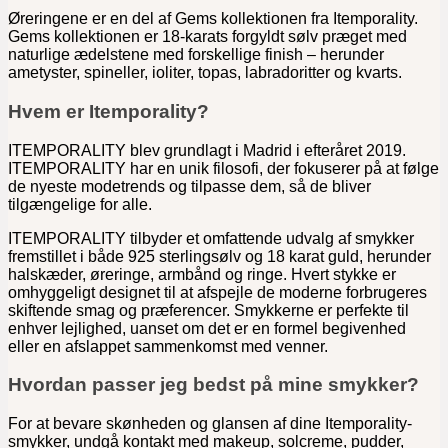
Øreringene er en del af Gems kollektionen fra Itemporality.
Gems kollektionen er 18-karats forgyldt sølv præget med
naturlige ædelstene med forskellige finish – herunder
ametyster, spineller, ioliter, topas, labradoritter og kvarts.
Hvem er Itemporality?
ITEMPORALITY blev grundlagt i Madrid i efteråret 2019.
ITEMPORALITY har en unik filosofi, der fokuserer på at følge
de nyeste modetrends og tilpasse dem, så de bliver
tilgængelige for alle.
ITEMPORALITY tilbyder et omfattende udvalg af smykker
fremstillet i både 925 sterlingsølv og 18 karat guld, herunder
halskæder, øreringe, armbånd og ringe. Hvert stykke er
omhyggeligt designet til at afspejle de moderne forbrugeres
skiftende smag og præferencer. Smykkerne er perfekte til
enhver lejlighed, uanset om det er en formel begivenhed
eller en afslappet sammenkomst med venner.
Hvordan passer jeg bedst på mine smykker?
For at bevare skønheden og glansen af dine Itemporality-
smykker, undgå kontakt med makeup, solcreme, pudder,