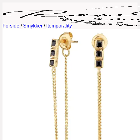
Fortsæt
til
indhold
Forside
/
Smykker
/
Itemporality
Book tid
Behandlinger
Permanent Makeup
Fineline tatoveringer
Lash Lift og Brow Lamination
Eyelash Extensions
Vipper og Bryn Styling
Negle
Galleri
Priser
Gavekort
Om mig