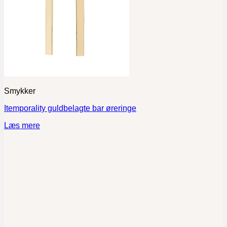
Smykker
Itemporality guldbelagte bar øreringe
Læs mere