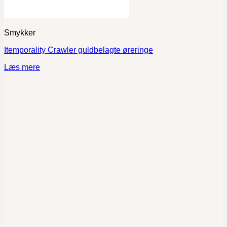
Smykker
Itemporality Crawler guldbelagte øreringe
Læs mere