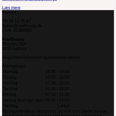
Læs mere
Kontakt
Tlf: 28 10 75 87
Salon@rawbeauty.dk
CVR: 37389595
RawBeauty
Østerbro 26A
9000 Aalborg
Registreret kosmetisk og traditionel tatovør.
Åbningstider
Mandag
10.30 - 18.00
Tirsdag
10.00 - 18.00
Onsdag
07.00 - 18.00
Torsdag
10.30 - 18.00
Fredag
07.00 - 15.00
Lørdag (Kun lige uger)
09.00 - 14.00
Søndag
Lukket
Åbningstiderne er vejledende, da vi til tider møder senere,
går før eller er ude af huset. Der komme ny adresse og