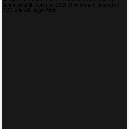
åbningstider til september 2026. Ring gerne eller send en
SMS inden du kigger forbi.